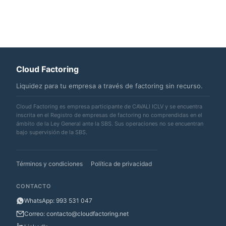
Cloud Factoring
Liquidez para tu empresa a través de factoring sin recurso.
Cloud Factoring es empresa participante de CAVALI ICLV y se encuentra
inscrita en el Registro de empresas de factoring no comprendidas en el
ámbito de la Ley General ante la SBS. Sus operaciones no se encuentran
bajo supervisión de la SBS.
Términos y condiciones
Política de privacidad
CONTACTO
WhatsApp: 993 531 047
Correo: contacto@cloudfactoring.net